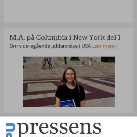
M.A. på Columbia i New York del 1
Om videregående uddannelse i USA
Læs mere »
Se dine kollegers erfaringer med
Andet
selvarrangerede kurser og