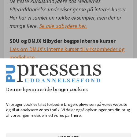
De fleste kursusudbydere hos Mediernes
Efteruddannelse underviser gerne på interne kurser.
Her har vi samlet en række eksempler, men der er
mange flere.
Se alle udbydere her.
SDU og DMJX tilbyder begge interne kurser
Læs om DMJX’s interne kurser til virksomheder og
mediehuse
Læs om Mediernes Forsknings- og
Innovationscenter på SDU, der tilbyder
virksomhedskurser og konsulentbistand
Denne hjemmeside bruger cookies
Vi bruger cookies til at forbedre brugeroplevelsen på vores website
og til at analysere vores trafik. Vi deler også oplysninger om din brug
af vores hjemmeside med vores partnere.