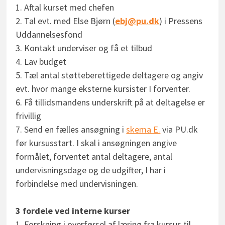
1. Aftal kurset med chefen
2. Tal evt. med Else Bjørn (
ebj@pu.dk
) i Pressens
Uddannelsesfond
3. Kontakt underviser og få et tilbud
4. Lav budget
5. Tæl antal støtteberettigede deltagere og angiv
evt. hvor mange eksterne kursister I forventer.
6. Få tillidsmandens underskrift på at deltagelse er
frivillig
7. Send en fælles ansøgning i
skema E.
via PU.dk
før kursusstart. I skal i ansøgningen angive
formålet, forventet antal deltagere, antal
undervisningsdage og de udgifter, I har i
forbindelse med undervisningen.
3 fordele ved interne kurser
1. Forskning i overførsel af læring fra kursus til