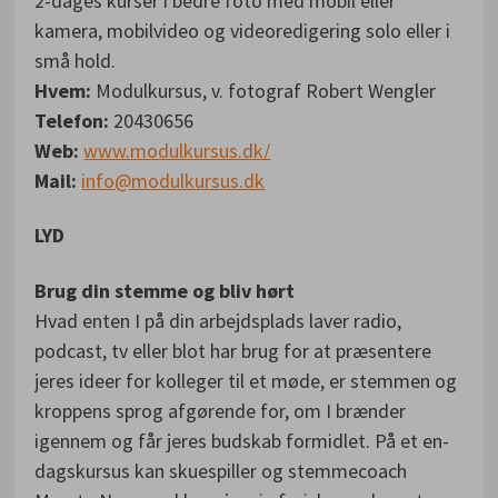
2-dages kurser i bedre foto med mobil eller
kamera, mobilvideo og videoredigering solo eller i
små hold.
Hvem:
Modulkursus, v. fotograf Robert Wengler
Telefon:
20430656
Web:
www.modulkursus.dk/
Mail:
info@modulkursus.dk
LYD
Brug din stemme og bliv hørt
Hvad enten I på din arbejdsplads laver radio,
podcast, tv eller blot har brug for at præsentere
jeres ideer for kolleger til et møde, er stemmen og
kroppens sprog afgørende for, om I brænder
igennem og får jeres budskab formidlet. På et en-
dagskursus kan skuespiller og stemmecoach