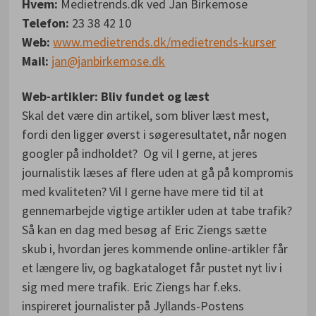
Hvem:
Medietrends.dk ved Jan Birkemose
Telefon:
23 38 42 10
Web:
www.medietrends.dk/medietrends-kurser
Mail:
jan@janbirkemose.dk
Web-artikler: Bliv fundet og læst
Skal det være din artikel, som bliver læst mest,
fordi den ligger øverst i søgeresultatet, når nogen
googler på indholdet? Og vil I gerne, at jeres
journalistik læses af flere uden at gå på kompromis
med kvaliteten? Vil I gerne have mere tid til at
gennemarbejde vigtige artikler uden at tabe trafik?
Så kan en dag med besøg af Eric Ziengs sætte
skub i, hvordan jeres kommende online-artikler får
et længere liv, og bagkataloget får pustet nyt liv i
sig med mere trafik. Eric Ziengs har f.eks.
inspireret journalister på Jyllands-Postens