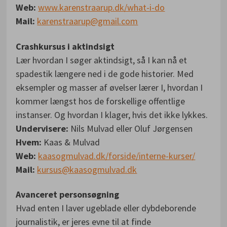
Web:
www.karenstraarup.dk/what-i-do
Mail:
karenstraarup@gmail.com
Crashkursus i aktindsigt
Lær hvordan I søger aktindsigt, så I kan nå et
spadestik længere ned i de gode historier. Med
eksempler og masser af øvelser lærer I, hvordan I
kommer længst hos de forskellige offentlige
instanser. Og hvordan I klager, hvis det ikke lykkes.
Undervisere:
Nils Mulvad eller Oluf Jørgensen
Hvem:
Kaas & Mulvad
Web:
kaasogmulvad.dk/forside/interne-kurser/
Mail:
kursus@kaasogmulvad.dk
Avanceret personsøgning
Hvad enten I laver ugeblade eller dybdeborende
journalistik, er jeres evne til at finde