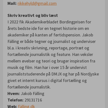
Mail:
rikkehyld@gmail.com
Skriv kreativt og bliv læst
I 2022 fik Akademikerbladet Bordingprisen for
årets bedste ide for en tegnet historie om en
akademiker på kanten af førtidspension. Jakob
Fälling er både tegner og journalist og underviser
bl.a. i kreativ skrivning, reportage, portræt og
fortællende journalistik og feature. Han veksler
mellem øvelser og teori og bruger inspiration fra
musik og film. Han har i over 15 år undervist
journaliststuderende på DMJX og har på Nordjyske
givet et internt kursus i digital fortælling og
fortællende journalistik.
Hvem:
Jakob Fälling
Telefon:
29131716
Web:
fälling.dk