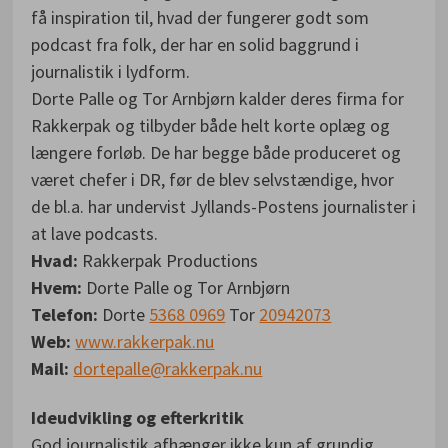
få inspiration til, hvad der fungerer godt som
podcast fra folk, der har en solid baggrund i
journalistik i lydform.
Dorte Palle og Tor Arnbjørn kalder deres firma for
Rakkerpak og tilbyder både helt korte oplæg og
længere forløb. De har begge både produceret og
været chefer i DR, før de blev selvstændige, hvor
de bl.a. har undervist Jyllands-Postens journalister i
at lave podcasts.
Hvad:
Rakkerpak Productions
Hvem:
Dorte Palle og Tor Arnbjørn
Telefon:
Dorte
5368 0969
Tor
20942073
Web:
www.rakkerpak.nu
Mail:
dortepalle@rakkerpak.nu
Ideudvikling og efterkritik
God journalistik afhænger ikke kun af grundig