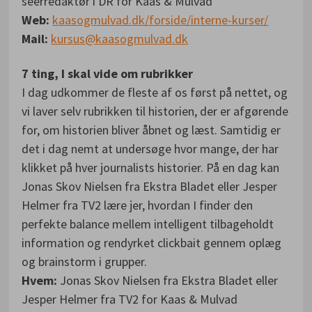
seerredaktør i DR for Kaas & Mulvad
Web:
kaasogmulvad.dk/forside/interne-kurser/
Mail:
kursus@kaasogmulvad.dk
7 ting, I skal vide om rubrikker
I dag udkommer de fleste af os først på nettet, og
vi laver selv rubrikken til historien, der er afgørende
for, om historien bliver åbnet og læst. Samtidig er
det i dag nemt at undersøge hvor mange, der har
klikket på hver journalists historier. På en dag kan
Jonas Skov Nielsen fra Ekstra Bladet eller Jesper
Helmer fra TV2 lære jer, hvordan I finder den
perfekte balance mellem intelligent tilbageholdt
information og rendyrket clickbait gennem oplæg
og brainstorm i grupper.
Hvem:
Jonas Skov Nielsen fra Ekstra Bladet eller
Jesper Helmer fra TV2 for Kaas & Mulvad