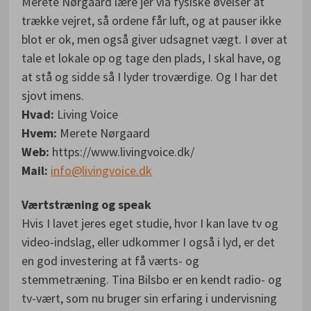
Merete Nørgaard lære jer via fysiske øvelser at
trække vejret, så ordene får luft, og at pauser ikke
blot er ok, men også giver udsagnet vægt. I øver at
tale et lokale op og tage den plads, I skal have, og
at stå og sidde så I lyder troværdige. Og I har det
sjovt imens.
Hvad:
Living Voice
Hvem:
Merete Nørgaard
Web:
https://www.livingvoice.dk/
Mail:
info@livingvoice.dk
Værtstræning og speak
Hvis I lavet jeres eget studie, hvor I kan lave tv og
video-indslag, eller udkommer I også i lyd, er det
en god investering at få værts- og
stemmetræning. Tina Bilsbo er en kendt radio- og
tv-vært, som nu bruger sin erfaring i undervisning