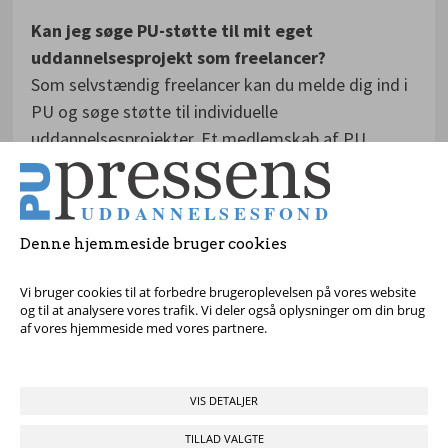
Kan jeg søge PU-støtte til mit eget
uddannelsesprojekt som freelancer?
Som selvstændig freelancer kan du melde dig ind i
PU og søge støtte til individuelle
uddannelsesprojekter. Et medlemskab af PU
koster 2500/år + adminstrationsbidrag. Som DJ-
registreret freelancere kan du deltage i kurser på
Mediernes Efteruddannelse
med PU-støtte.
Denne hjemmeside bruger cookies
Vi bruger cookies til at forbedre brugeroplevelsen på vores website
og til at analysere vores trafik. Vi deler også oplysninger om din brug
af vores hjemmeside med vores partnere.
VIS DETALJER
Tag fat i os med dine spørgsmål!
TILLAD VALGTE