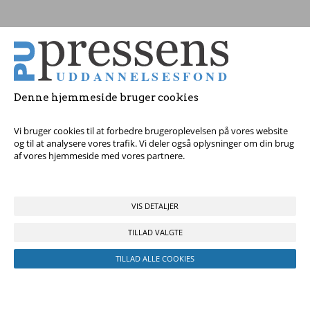
Tag fat i os med dine spørgsmål!
Denne hjemmeside bruger cookies
© 2017 Pressens Uddannelsesfond, Rådhuspladsen 16, 4. sal, 1550
København V - Tel:
23 84 60 40
eller
send en e-mail
Vi bruger cookies til at forbedre brugeroplevelsen på vores website
og til at analysere vores trafik. Vi deler også oplysninger om din brug
af vores hjemmeside med vores partnere.
VIS DETALJER
TILLAD VALGTE
TILLAD ALLE COOKIES