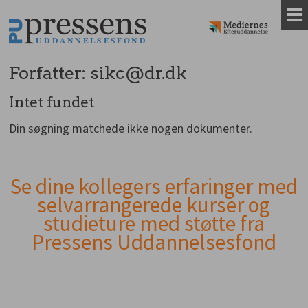
Gå
til
indhold
Forfatter:
sikc@dr.dk
Intet fundet
Din søgning matchede ikke nogen dokumenter.
Se dine kollegers erfaringer med
Andet
selvarrangerede kurser og
indhold
studieture med støtte fra
Pressens Uddannelsesfond