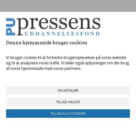
Tag fat i os med dine spørgsmål!
© 2017 Pressens Uddannelsesfond, Rådhuspladsen 16, 4. sal, 1550
København V - Tel:
23 84 60 40
eller
send en e-mail
Denne hjemmeside bruger cookies
Vi bruger cookies til at forbedre brugeroplevelsen på vores website
og til at analysere vores trafik. Vi deler også oplysninger om din brug
af vores hjemmeside med vores partnere.
VIS DETALJER
TILLAD VALGTE
TILLAD ALLE COOKIES