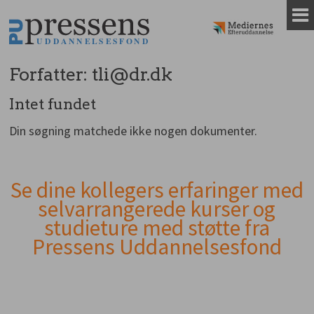
Gå
til
indhold
Forfatter:
tli@dr.dk
Intet fundet
Din søgning matchede ikke nogen dokumenter.
Se dine kollegers erfaringer med
Andet
selvarrangerede kurser og
indhold
studieture med støtte fra
Pressens Uddannelsesfond