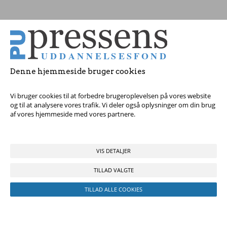
Tag fat i os med dine spørgsmål!
© 2017 Pressens Uddannelsesfond, Rådhuspladsen 16, 4. sal, 1550
København V - Tel:
23 84 60 40
eller
send en e-mail
Denne hjemmeside bruger cookies
Vi bruger cookies til at forbedre brugeroplevelsen på vores website
og til at analysere vores trafik. Vi deler også oplysninger om din brug
af vores hjemmeside med vores partnere.
VIS DETALJER
TILLAD VALGTE
TILLAD ALLE COOKIES