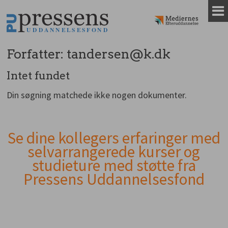
Gå
til
indhold
Forfatter:
tandersen@k.dk
Intet fundet
Din søgning matchede ikke nogen dokumenter.
Se dine kollegers erfaringer med
Andet
selvarrangerede kurser og
indhold
studieture med støtte fra
Pressens Uddannelsesfond