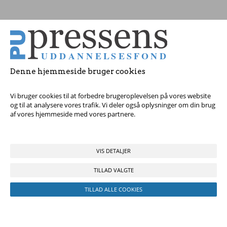
Tag fat i os med dine spørgsmål!
© 2017 Pressens Uddannelsesfond, Rådhuspladsen 16, 4. sal, 1550
København V - Tel:
23 84 60 40
eller
send en e-mail
Denne hjemmeside bruger cookies
Vi bruger cookies til at forbedre brugeroplevelsen på vores website
og til at analysere vores trafik. Vi deler også oplysninger om din brug
af vores hjemmeside med vores partnere.
VIS DETALJER
TILLAD VALGTE
TILLAD ALLE COOKIES