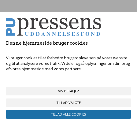
Tag fat i os med dine spørgsmål!
© 2017 Pressens Uddannelsesfond, Rådhuspladsen 16, 4. sal, 1550
København V - Tel:
23 84 60 40
eller
send en e-mail
Denne hjemmeside bruger cookies
Vi bruger cookies til at forbedre brugeroplevelsen på vores website
og til at analysere vores trafik. Vi deler også oplysninger om din brug
af vores hjemmeside med vores partnere.
VIS DETALJER
TILLAD VALGTE
TILLAD ALLE COOKIES