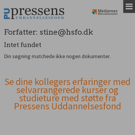
Gå
til
indhold
Forfatter:
stine@hsfo.dk
Intet fundet
Din søgning matchede ikke nogen dokumenter.
Se dine kollegers erfaringer med
Andet
selvarrangerede kurser og
indhold
studieture med støtte fra
Pressens Uddannelsesfond