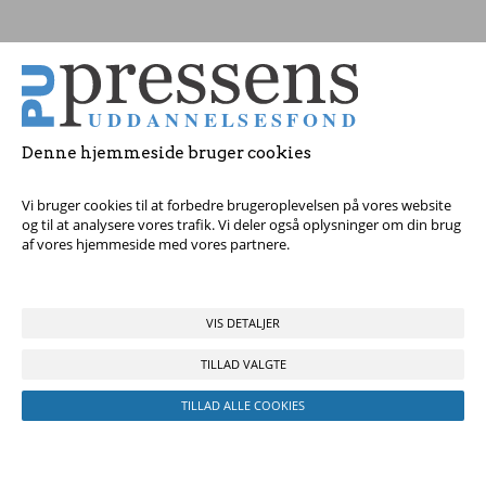
Tag fat i os med dine spørgsmål!
© 2017 Pressens Uddannelsesfond, Rådhuspladsen 16, 4. sal, 1550
København V - Tel:
23 84 60 40
eller
send en e-mail
Denne hjemmeside bruger cookies
Vi bruger cookies til at forbedre brugeroplevelsen på vores website
og til at analysere vores trafik. Vi deler også oplysninger om din brug
af vores hjemmeside med vores partnere.
VIS DETALJER
TILLAD VALGTE
TILLAD ALLE COOKIES