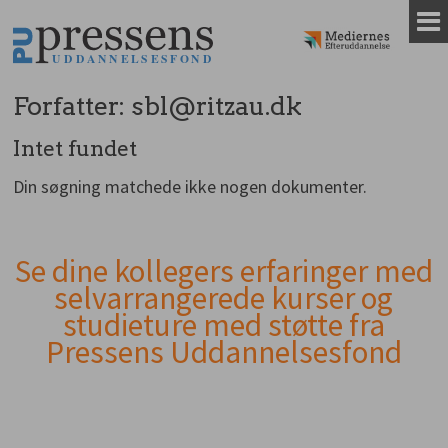
Gå
til
indhold
Forfatter:
sbl@ritzau.dk
Intet fundet
Din søgning matchede ikke nogen dokumenter.
Se dine kollegers erfaringer med
Andet
selvarrangerede kurser og
indhold
studieture med støtte fra
Pressens Uddannelsesfond