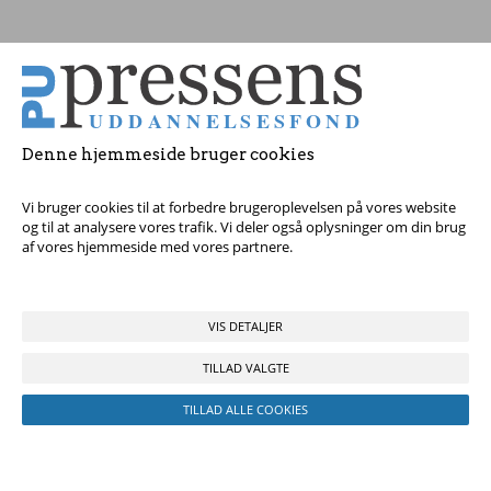
Tag fat i os med dine spørgsmål!
© 2017 Pressens Uddannelsesfond, Rådhuspladsen 16, 4. sal, 1550
København V - Tel:
23 84 60 40
eller
send en e-mail
Denne hjemmeside bruger cookies
Vi bruger cookies til at forbedre brugeroplevelsen på vores website
og til at analysere vores trafik. Vi deler også oplysninger om din brug
af vores hjemmeside med vores partnere.
VIS DETALJER
TILLAD VALGTE
TILLAD ALLE COOKIES