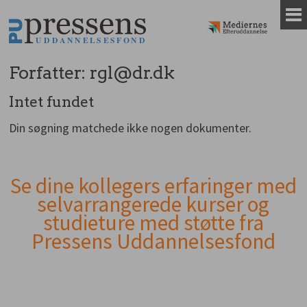
Gå
til
indhold
Forfatter:
rgl@dr.dk
Intet fundet
Din søgning matchede ikke nogen dokumenter.
Se dine kollegers erfaringer med
Andet
selvarrangerede kurser og
indhold
studieture med støtte fra
Pressens Uddannelsesfond