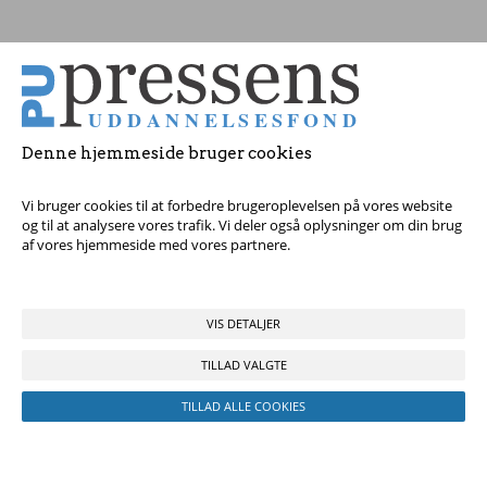
Tag fat i os med dine spørgsmål!
© 2017 Pressens Uddannelsesfond, Rådhuspladsen 16, 4. sal, 1550
København V - Tel:
23 84 60 40
eller
send en e-mail
Denne hjemmeside bruger cookies
Vi bruger cookies til at forbedre brugeroplevelsen på vores website
og til at analysere vores trafik. Vi deler også oplysninger om din brug
af vores hjemmeside med vores partnere.
VIS DETALJER
TILLAD VALGTE
TILLAD ALLE COOKIES