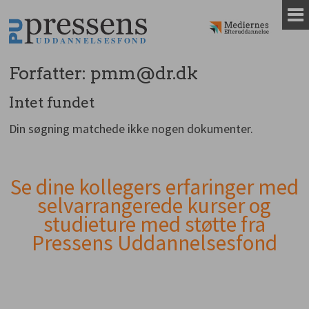
Gå
til
indhold
Forfatter:
pmm@dr.dk
Intet fundet
Din søgning matchede ikke nogen dokumenter.
Se dine kollegers erfaringer med
Andet
selvarrangerede kurser og
indhold
studieture med støtte fra
Pressens Uddannelsesfond