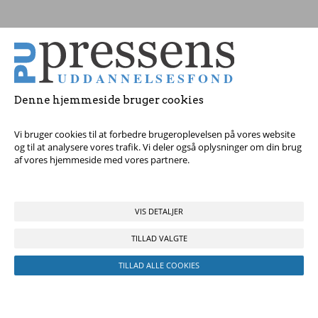
Tag fat i os med dine spørgsmål!
© 2017 Pressens Uddannelsesfond, Rådhuspladsen 16, 4. sal, 1550
København V - Tel:
23 84 60 40
eller
send en e-mail
Denne hjemmeside bruger cookies
Vi bruger cookies til at forbedre brugeroplevelsen på vores website
og til at analysere vores trafik. Vi deler også oplysninger om din brug
af vores hjemmeside med vores partnere.
VIS DETALJER
TILLAD VALGTE
TILLAD ALLE COOKIES