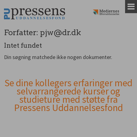
Gå
til
indhold
Forfatter:
pjw@dr.dk
Intet fundet
Din søgning matchede ikke nogen dokumenter.
Se dine kollegers erfaringer med
Andet
selvarrangerede kurser og
indhold
studieture med støtte fra
Pressens Uddannelsesfond