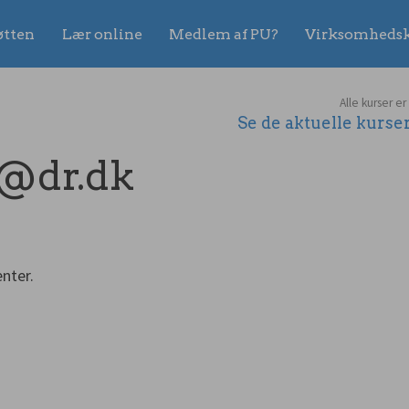
øtten
Lær online
Medlem af PU?
Virksomhedsk
Alle kurser er
Se de aktuelle kurs
@dr.dk
nter.