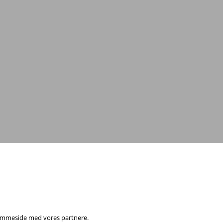
0
eller
send en e-mail
 hjemmeside med vores partnere.