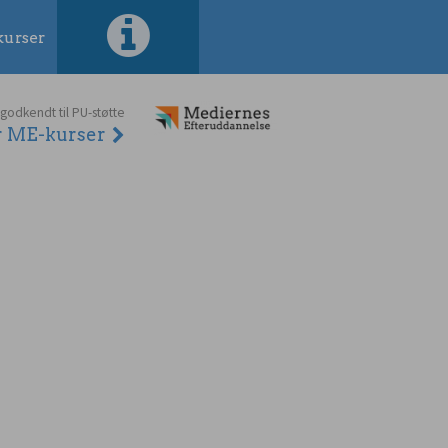
urser
 godkendt til PU-støtte
er ME-kurser