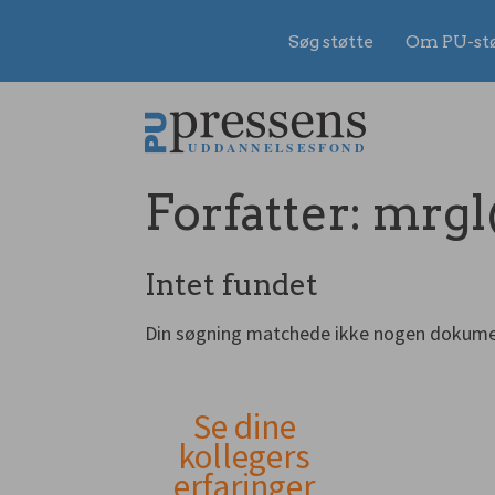
Søg støtte
Om PU-st
Gå
til
indhold
Forfatter:
mrgl
Intet fundet
Din søgning matchede ikke nogen dokume
Se dine
Andet
kollegers
erfaringer