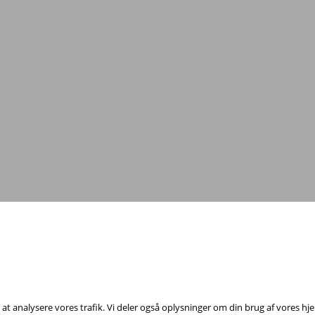
Tag fat i os med dine spørgsmål!
annelsesfond, Rådhuspladsen 16, 4. sal, 1550 København V - Tel:
23 84 60 4
il at analysere vores trafik. Vi deler også oplysninger om din brug af vores