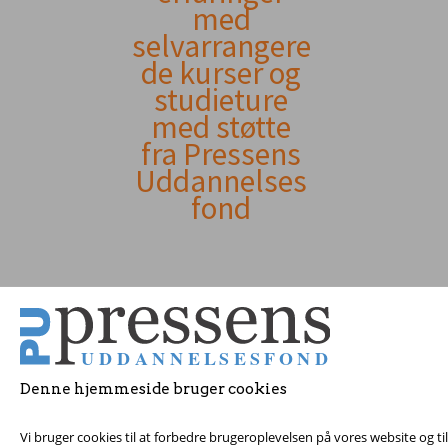
indhold
med
selvarrangere
de kurser og
studieture
med støtte
fra Pressens
Uddannelses
fond
Denne hjemmeside bruger cookies
© 2017 Pressens Udd
Vi bruger cookies til at forbedre brugeroplevelsen på vores website og t