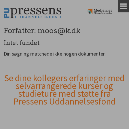
Gå
til
indhold
Forfatter:
moos@k.dk
Intet fundet
Din søgning matchede ikke nogen dokumenter.
Se dine kollegers erfaringer med
Andet
selvarrangerede kurser og
indhold
studieture med støtte fra
Pressens Uddannelsesfond