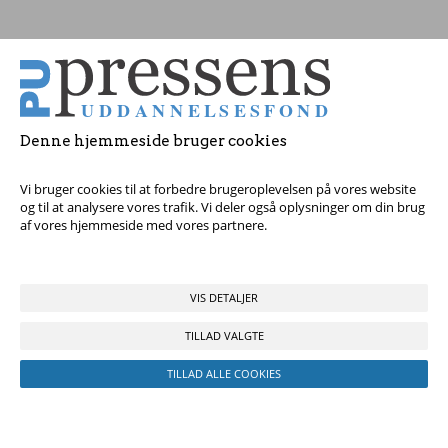
Tag fat i os med dine spørgsmål!
© 2017 Pressens Uddannelsesfond, Rådhuspladsen 16, 4. sal, 1550
København V - Tel:
23 84 60 40
eller
send en e-mail
Denne hjemmeside bruger cookies
Vi bruger cookies til at forbedre brugeroplevelsen på vores website
og til at analysere vores trafik. Vi deler også oplysninger om din brug
af vores hjemmeside med vores partnere.
VIS DETALJER
TILLAD VALGTE
TILLAD ALLE COOKIES