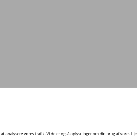
Tag fat i os med dine spørgsmål!
annelsesfond, Rådhuspladsen 16, 4. sal, 1550 København V - Tel:
23 84 60 4
il at analysere vores trafik. Vi deler også oplysninger om din brug af vores