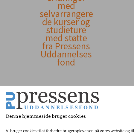
indhold
med
selvarrangere
de kurser og
studieture
med støtte
fra Pressens
Uddannelses
fond
Denne hjemmeside bruger cookies
© 2017 Pressens Udd
Vi bruger cookies til at forbedre brugeroplevelsen på vores website og t