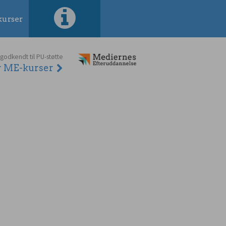
urser
 godkendt til PU-støtte
er ME-kurser