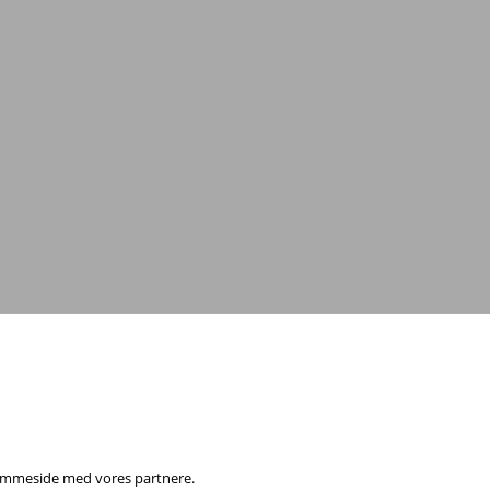
0
eller
send en e-mail
 hjemmeside med vores partnere.