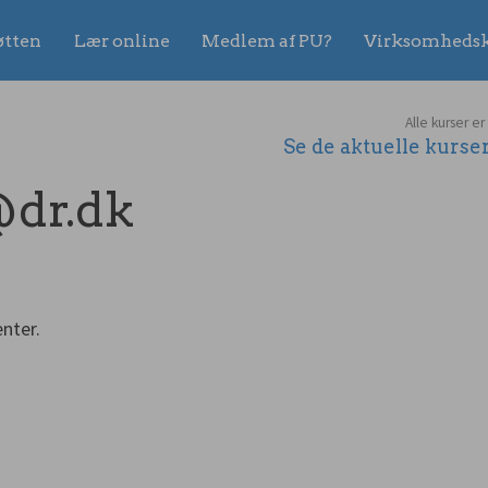
øtten
Lær online
Medlem af PU?
Virksomhedsk
Alle kurser er
Se de aktuelle kurs
@dr.dk
nter.