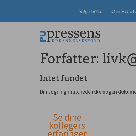
Søg støtte
Om PU-st
Gå
til
indhold
Forfatter:
livk
Intet fundet
Din søgning matchede ikke nogen dokume
Se dine
Andet
kollegers
erfaringer