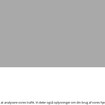
Tag fat i os med dine spørgsmål!
annelsesfond, Rådhuspladsen 16, 4. sal, 1550 København V - Tel:
23 84 60 4
il at analysere vores trafik. Vi deler også oplysninger om din brug af vores