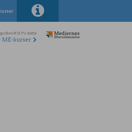
urser
 godkendt til PU-støtte
er ME-kurser