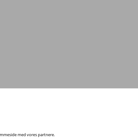
0
eller
send en e-mail
 hjemmeside med vores partnere.