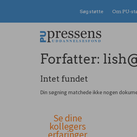
Søg støtte
Om PU-st
Gå
til
indhold
Forfatter:
lish
Intet fundet
Din søgning matchede ikke nogen dokume
Se dine
Andet
kollegers
erfaringer