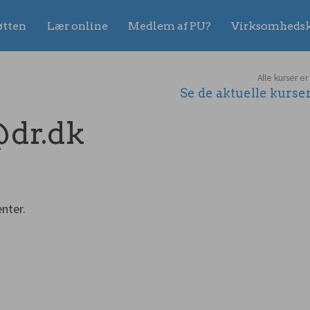
øtten
Lær online
Medlem af PU?
Virksomhedsk
Alle kurser er
Se de aktuelle kurs
@dr.dk
nter.