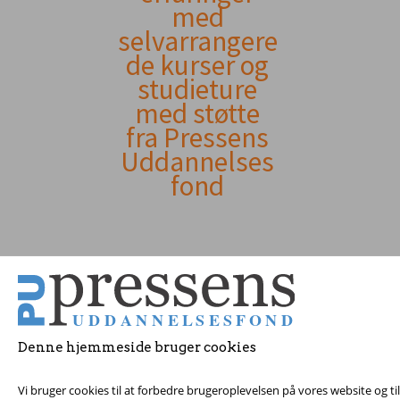
indhold
med
selvarrangere
de kurser og
studieture
med støtte
fra Pressens
Uddannelses
fond
Denne hjemmeside bruger cookies
© 2017 Pressens Udd
Vi bruger cookies til at forbedre brugeroplevelsen på vores website og t