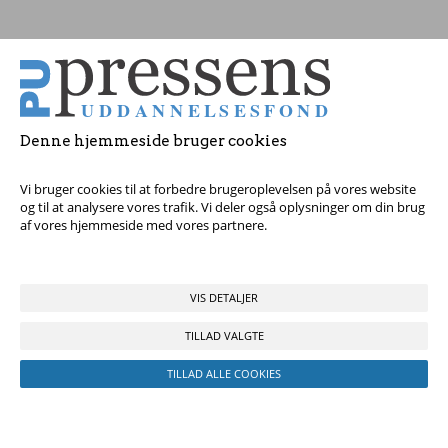
Tag fat i os med dine spørgsmål!
© 2017 Pressens Uddannelsesfond, Rådhuspladsen 16, 4. sal, 1550
København V - Tel:
23 84 60 40
eller
send en e-mail
Denne hjemmeside bruger cookies
Vi bruger cookies til at forbedre brugeroplevelsen på vores website
og til at analysere vores trafik. Vi deler også oplysninger om din brug
af vores hjemmeside med vores partnere.
VIS DETALJER
TILLAD VALGTE
TILLAD ALLE COOKIES