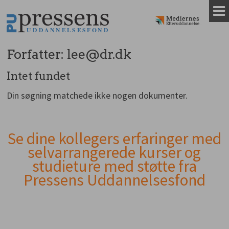
Gå
til
indhold
Forfatter:
lee@dr.dk
Intet fundet
Din søgning matchede ikke nogen dokumenter.
Se dine kollegers erfaringer med
Andet
selvarrangerede kurser og
indhold
studieture med støtte fra
Pressens Uddannelsesfond