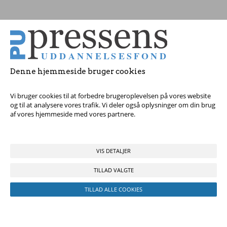
Tag fat i os med dine spørgsmål!
© 2017 Pressens Uddannelsesfond, Rådhuspladsen 16, 4. sal, 1550
København V - Tel:
23 84 60 40
eller
send en e-mail
Denne hjemmeside bruger cookies
Vi bruger cookies til at forbedre brugeroplevelsen på vores website
og til at analysere vores trafik. Vi deler også oplysninger om din brug
af vores hjemmeside med vores partnere.
VIS DETALJER
TILLAD VALGTE
TILLAD ALLE COOKIES