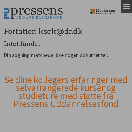
Gå
til
indhold
Forfatter:
ksck@dr.dk
Intet fundet
Din søgning matchede ikke nogen dokumenter.
Se dine kollegers erfaringer med
Andet
selvarrangerede kurser og
indhold
studieture med støtte fra
Pressens Uddannelsesfond