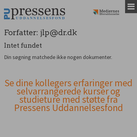
Gå
til
indhold
Forfatter:
jlp@dr.dk
Intet fundet
Din søgning matchede ikke nogen dokumenter.
Se dine kollegers erfaringer med
Andet
selvarrangerede kurser og
indhold
studieture med støtte fra
Pressens Uddannelsesfond