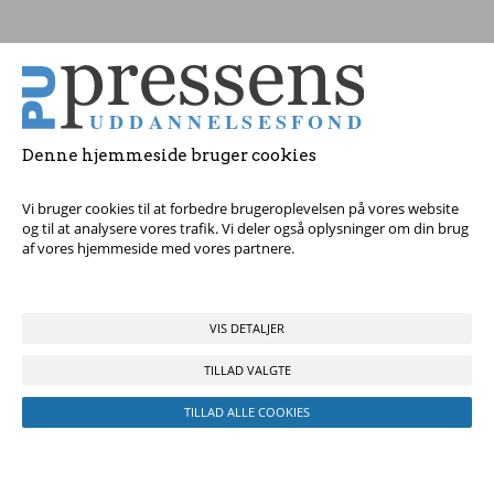
Tag fat i os med dine spørgsmål!
© 2017 Pressens Uddannelsesfond, Rådhuspladsen 16, 4. sal, 1550
København V - Tel:
23 84 60 40
eller
send en e-mail
Denne hjemmeside bruger cookies
Vi bruger cookies til at forbedre brugeroplevelsen på vores website
og til at analysere vores trafik. Vi deler også oplysninger om din brug
af vores hjemmeside med vores partnere.
VIS DETALJER
TILLAD VALGTE
TILLAD ALLE COOKIES