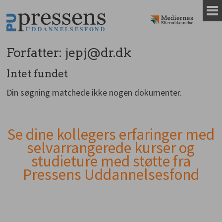
Gå
til
indhold
Forfatter:
jepj@dr.dk
Intet fundet
Din søgning matchede ikke nogen dokumenter.
Se dine kollegers erfaringer med
Andet
selvarrangerede kurser og
indhold
studieture med støtte fra
Pressens Uddannelsesfond