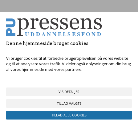
Tag fat i os med dine spørgsmål!
© 2017 Pressens Uddannelsesfond, Rådhuspladsen 16, 4. sal, 1550
København V - Tel:
23 84 60 40
eller
send en e-mail
Denne hjemmeside bruger cookies
Vi bruger cookies til at forbedre brugeroplevelsen på vores website
og til at analysere vores trafik. Vi deler også oplysninger om din brug
af vores hjemmeside med vores partnere.
VIS DETALJER
TILLAD VALGTE
TILLAD ALLE COOKIES