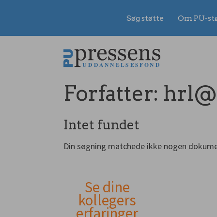
Søg støtte
Om PU-st
Gå
til
indhold
Forfatter:
hrl@
Intet fundet
Din søgning matchede ikke nogen dokume
Se dine
Andet
kollegers
erfaringer