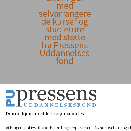
indhold
med
selvarrangere
de kurser og
studieture
med støtte
fra Pressens
Uddannelses
fond
Denne hjemmeside bruger cookies
© 2017 Pressens Udd
Vi bruger cookies til at forbedre brugeroplevelsen på vores website og t