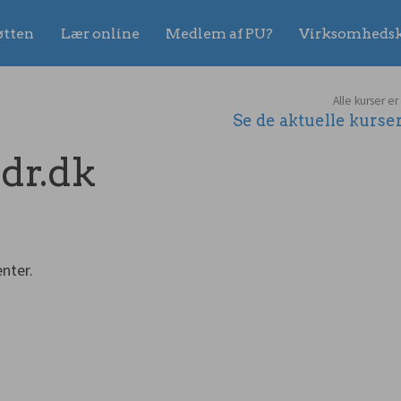
øtten
Lær online
Medlem af PU?
Virksomhedsk
Alle kurser er
Se de aktuelle kurs
dr.dk
nter.