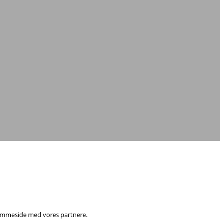
0
eller
send en e-mail
 hjemmeside med vores partnere.