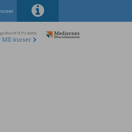
urser
 godkendt til PU-støtte
er ME-kurser