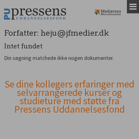
Gå
til
indhold
Forfatter:
heju@jfmedier.dk
Intet fundet
Din søgning matchede ikke nogen dokumenter.
Se dine kollegers erfaringer med
Andet
selvarrangerede kurser og
indhold
studieture med støtte fra
Pressens Uddannelsesfond