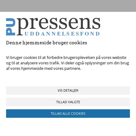
Tag fat i os med dine spørgsmål!
© 2017 Pressens Uddannelsesfond, Rådhuspladsen 16, 4. sal, 1550
København V - Tel:
23 84 60 40
eller
send en e-mail
Denne hjemmeside bruger cookies
Vi bruger cookies til at forbedre brugeroplevelsen på vores website
og til at analysere vores trafik. Vi deler også oplysninger om din brug
af vores hjemmeside med vores partnere.
VIS DETALJER
TILLAD VALGTE
TILLAD ALLE COOKIES