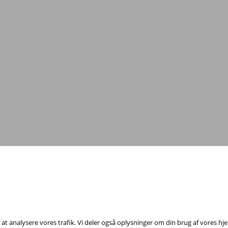
Tag fat i os med dine spørgsmål!
annelsesfond, Rådhuspladsen 16, 4. sal, 1550 København V - Tel:
23 84 60 4
il at analysere vores trafik. Vi deler også oplysninger om din brug af vores