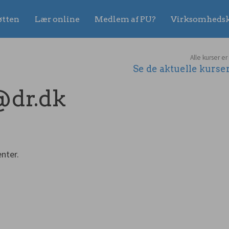
øtten
Lær online
Medlem af PU?
Virksomhedsk
Alle kurser er
Se de aktuelle kurs
@dr.dk
nter.