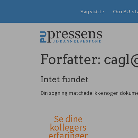
Søg støtte
Om PU-st
Gå
til
indhold
Forfatter:
cagl
Intet fundet
Din søgning matchede ikke nogen dokume
Se dine
Andet
kollegers
erfaringer