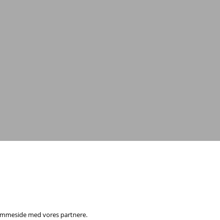
0
eller
send en e-mail
 hjemmeside med vores partnere.