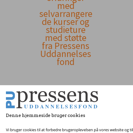
indhold
med
selvarrangere
de kurser og
studieture
med støtte
fra Pressens
Uddannelses
fond
Denne hjemmeside bruger cookies
© 2017 Pressens Udd
Vi bruger cookies til at forbedre brugeroplevelsen på vores website og t