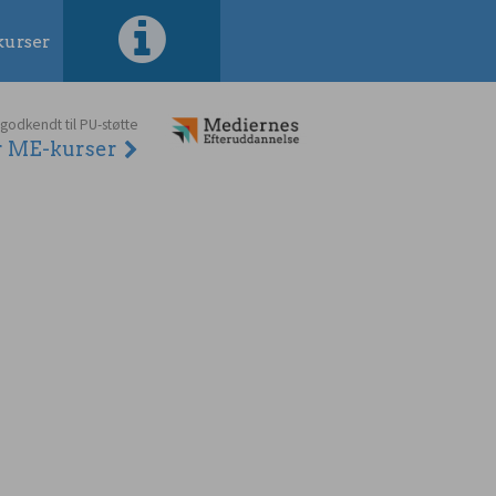
urser
 godkendt til PU-støtte
er ME-kurser