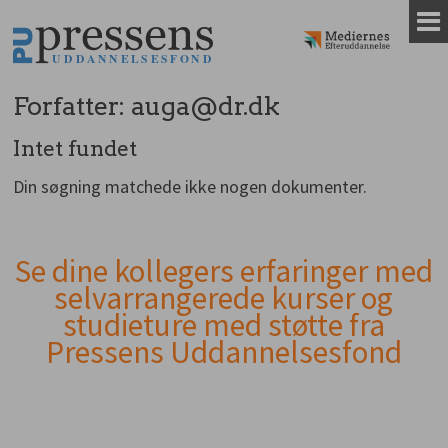
Gå
til
indhold
Forfatter:
auga@dr.dk
Intet fundet
Din søgning matchede ikke nogen dokumenter.
Se dine kollegers erfaringer med
Andet
selvarrangerede kurser og
indhold
studieture med støtte fra
Pressens Uddannelsesfond