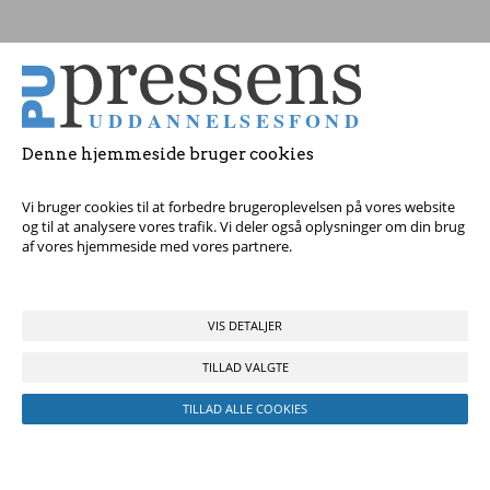
Tag fat i os med dine spørgsmål!
© 2017 Pressens Uddannelsesfond, Rådhuspladsen 16, 4. sal, 1550
København V - Tel:
23 84 60 40
eller
send en e-mail
Denne hjemmeside bruger cookies
Vi bruger cookies til at forbedre brugeroplevelsen på vores website
og til at analysere vores trafik. Vi deler også oplysninger om din brug
af vores hjemmeside med vores partnere.
VIS DETALJER
TILLAD VALGTE
TILLAD ALLE COOKIES