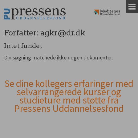
Gå
til
indhold
Forfatter:
agkr@dr.dk
Intet fundet
Din søgning matchede ikke nogen dokumenter.
Se dine kollegers erfaringer med
Andet
selvarrangerede kurser og
indhold
studieture med støtte fra
Pressens Uddannelsesfond