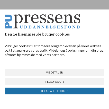
Tag fat i os med dine spørgsmål!
© 2017 Pressens Uddannelsesfond, Rådhuspladsen 16, 4. sal, 1550
København V - Tel:
23 84 60 40
eller
send en e-mail
Denne hjemmeside bruger cookies
Vi bruger cookies til at forbedre brugeroplevelsen på vores website
og til at analysere vores trafik. Vi deler også oplysninger om din brug
af vores hjemmeside med vores partnere.
VIS DETALJER
TILLAD VALGTE
TILLAD ALLE COOKIES