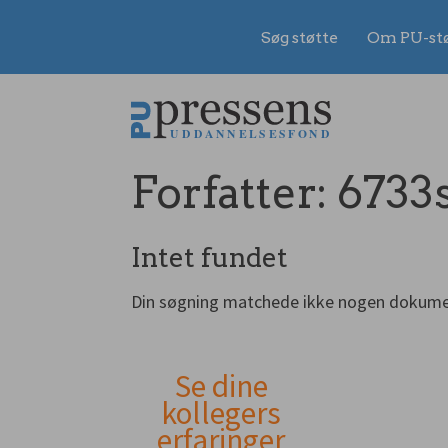
Søg støtte
Om PU-st
Gå
til
indhold
Forfatter:
6733s
Intet fundet
Din søgning matchede ikke nogen dokume
Se dine
Andet
kollegers
erfaringer