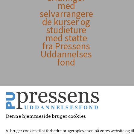
indhold
med
selvarrangere
de kurser og
studieture
med støtte
fra Pressens
Uddannelses
fond
Denne hjemmeside bruger cookies
© 2017 Pressens Udd
Vi bruger cookies til at forbedre brugeroplevelsen på vores website og t