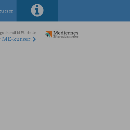
urser
 godkendt til PU-støtte
er ME-kurser