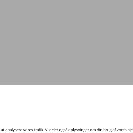
Tag fat i os med dine spørgsmål!
annelsesfond, Rådhuspladsen 16, 4. sal, 1550 København V - Tel:
23 84 60 4
il at analysere vores trafik. Vi deler også oplysninger om din brug af vores