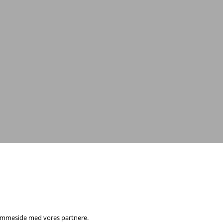
0
eller
send en e-mail
 hjemmeside med vores partnere.