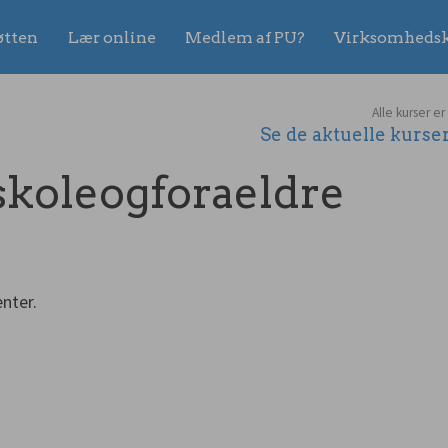
øtten
Lær online
Medlem af PU?
Virksomhedsk
Alle kurser er
Se de aktuelle kurs
koleogforaeldre
nter.