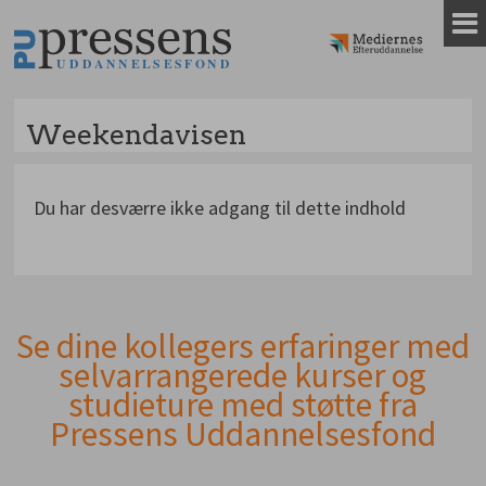
Gå
til
indhold
Weekendavisen
Du har desværre ikke adgang til dette indhold
Se dine kollegers erfaringer med
Andet
selvarrangerede kurser og
indhold
studieture med støtte fra
Pressens Uddannelsesfond