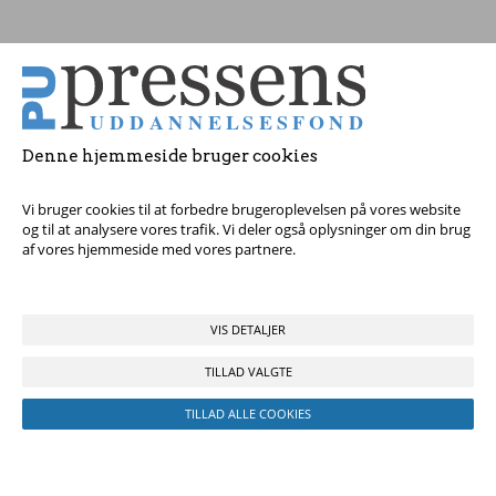
Tag fat i os med dine spørgsmål!
Denne hjemmeside bruger cookies
© 2017 Pressens Uddannelsesfond, Rådhuspladsen 16, 4. sal, 1550
København V - Tel:
23 84 60 40
eller
send en e-mail
Vi bruger cookies til at forbedre brugeroplevelsen på vores website
og til at analysere vores trafik. Vi deler også oplysninger om din brug
af vores hjemmeside med vores partnere.
VIS DETALJER
TILLAD VALGTE
TILLAD ALLE COOKIES