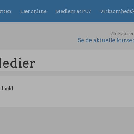
øtten
Lær online
Medlem af PU?
Virksomhedsk
Alle kurser er
Se de aktuelle kurs
Medier
ndhold