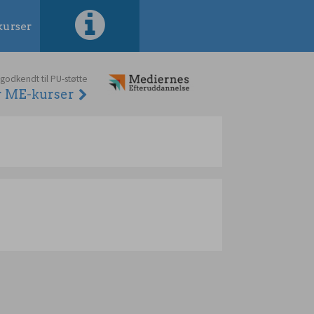
urser
 godkendt til PU-støtte
er ME-kurser