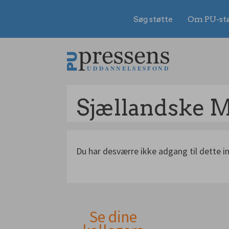
Søg støtte
Om PU-st
Gå
til
indhold
Sjællandske 
Du har desværre ikke adgang til dette i
Se dine
Andet