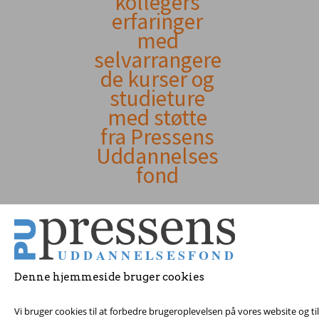
kollegers
erfaringer
indhold
med
selvarrangere
de kurser og
studieture
med støtte
fra Pressens
Uddannelses
fond
Denne hjemmeside bruger cookies
Vi bruger cookies til at forbedre brugeroplevelsen på vores website og t