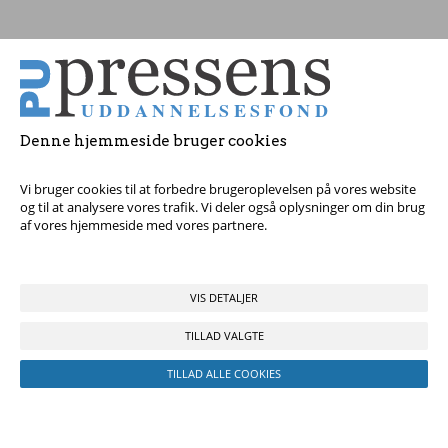
Tag fat i os med dine spørgsmål!
Denne hjemmeside bruger cookies
© 2017 Pressens Uddannelsesfond, Rådhuspladsen 16, 4. sal, 1550
København V - Tel:
23 84 60 40
eller
send en e-mail
Vi bruger cookies til at forbedre brugeroplevelsen på vores website
og til at analysere vores trafik. Vi deler også oplysninger om din brug
af vores hjemmeside med vores partnere.
VIS DETALJER
TILLAD VALGTE
TILLAD ALLE COOKIES