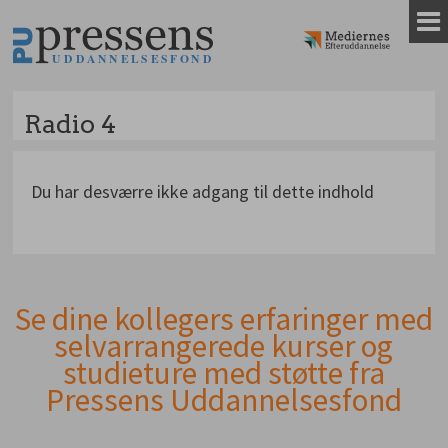
Gå
til
indhold
Radio 4
Du har desværre ikke adgang til dette indhold
Se dine kollegers erfaringer med
Andet
selvarrangerede kurser og
indhold
studieture med støtte fra
Pressens Uddannelsesfond