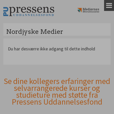
Gå
til
indhold
Nordjyske Medier
Du har desværre ikke adgang til dette indhold
Se dine kollegers erfaringer med
Andet
selvarrangerede kurser og
indhold
studieture med støtte fra
Pressens Uddannelsesfond