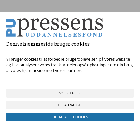
Tag fat i os med dine spørgsmål!
Denne hjemmeside bruger cookies
© 2017 Pressens Uddannelsesfond, Rådhuspladsen 16, 4. sal, 1550
København V - Tel:
23 84 60 40
eller
send en e-mail
Vi bruger cookies til at forbedre brugeroplevelsen på vores website
og til at analysere vores trafik. Vi deler også oplysninger om din brug
af vores hjemmeside med vores partnere.
VIS DETALJER
TILLAD VALGTE
TILLAD ALLE COOKIES