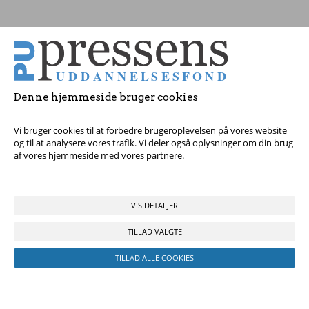
Tag fat i os med dine spørgsmål!
Denne hjemmeside bruger cookies
© 2017 Pressens Uddannelsesfond, Rådhuspladsen 16, 4. sal, 1550
København V - Tel:
23 84 60 40
eller
send en e-mail
Vi bruger cookies til at forbedre brugeroplevelsen på vores website
og til at analysere vores trafik. Vi deler også oplysninger om din brug
af vores hjemmeside med vores partnere.
VIS DETALJER
TILLAD VALGTE
TILLAD ALLE COOKIES