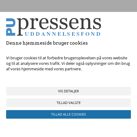
Tag fat i os med dine spørgsmål!
Denne hjemmeside bruger cookies
© 2017 Pressens Uddannelsesfond, Rådhuspladsen 16, 4. sal, 1550
København V - Tel:
23 84 60 40
eller
send en e-mail
Vi bruger cookies til at forbedre brugeroplevelsen på vores website
og til at analysere vores trafik. Vi deler også oplysninger om din brug
af vores hjemmeside med vores partnere.
VIS DETALJER
TILLAD VALGTE
TILLAD ALLE COOKIES