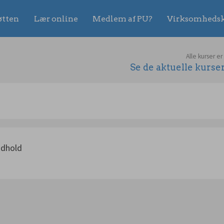
øtten
Lær online
Medlem af PU?
Virksomhedsk
Alle kurser er
Se de aktuelle kurs
ndhold