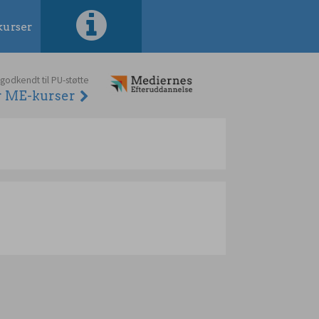
urser
 godkendt til PU-støtte
er ME-kurser