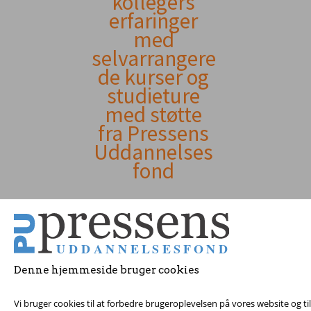
kollegers
erfaringer
indhold
med
selvarrangere
de kurser og
studieture
med støtte
fra Pressens
Uddannelses
fond
Denne hjemmeside bruger cookies
Vi bruger cookies til at forbedre brugeroplevelsen på vores website og t