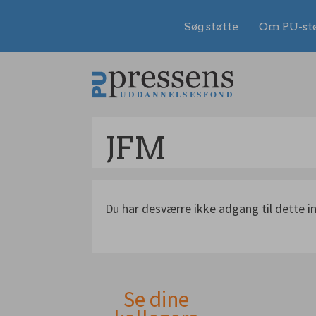
Søg støtte
Om PU-st
Gå
til
indhold
JFM
Du har desværre ikke adgang til dette i
Se dine
Andet