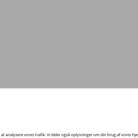
Tag fat i os med dine spørgsmål!
il at analysere vores trafik. Vi deler også oplysninger om din brug af vores