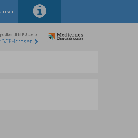
urser
 godkendt til PU-støtte
er ME-kurser