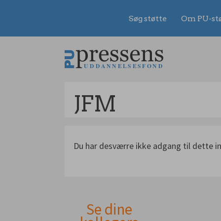
Søg støtte
Om PU-st
Gå
til
indhold
JFM
Du har desværre ikke adgang til dette i
Se dine
Andet