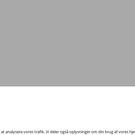
Tag fat i os med dine spørgsmål!
il at analysere vores trafik. Vi deler også oplysninger om din brug af vores