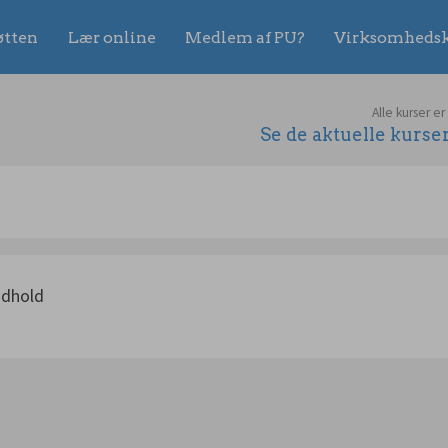
øtten
Lær online
Medlem af PU?
Virksomhedsk
Alle kurser er
Se de aktuelle kurs
ndhold