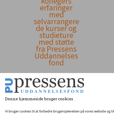
kollegers
erfaringer
indhold
med
selvarrangere
de kurser og
studieture
med støtte
fra Pressens
Uddannelses
fond
Denne hjemmeside bruger cookies
Vi bruger cookies til at forbedre brugeroplevelsen på vores website og t