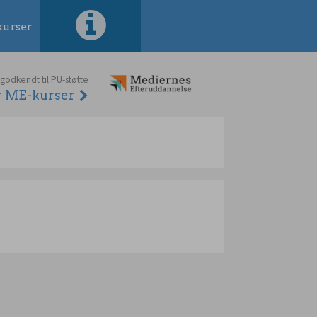
urser
 godkendt til PU-støtte
er ME-kurser