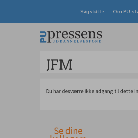
Søg støtte
Om PU-st
Gå
til
indhold
JFM
Du har desværre ikke adgang til dette i
Se dine
Andet