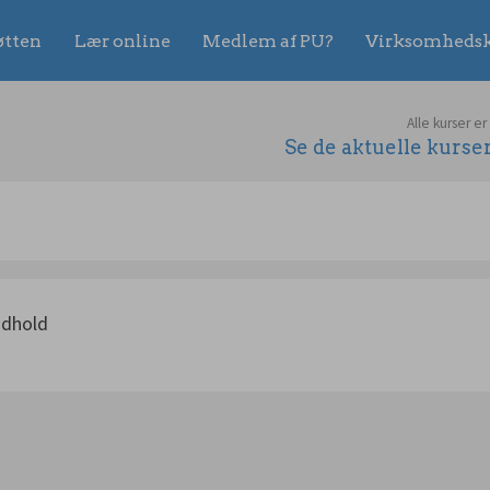
øtten
Lær online
Medlem af PU?
Virksomhedsk
Alle kurser er
Se de aktuelle kurs
ndhold