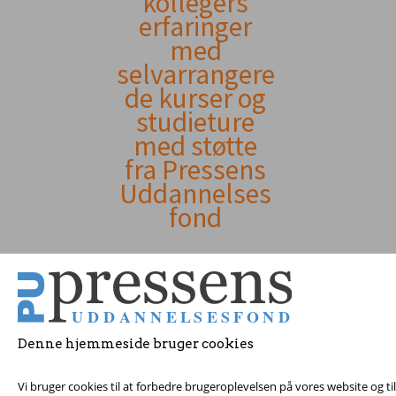
kollegers
erfaringer
indhold
med
selvarrangere
de kurser og
studieture
med støtte
fra Pressens
Uddannelses
fond
Denne hjemmeside bruger cookies
Vi bruger cookies til at forbedre brugeroplevelsen på vores website og t