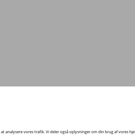
Tag fat i os med dine spørgsmål!
il at analysere vores trafik. Vi deler også oplysninger om din brug af vores