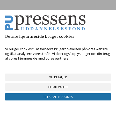
Tag fat i os med dine spørgsmål!
Denne hjemmeside bruger cookies
© 2017 Pressens Uddannelsesfond, Rådhuspladsen 16, 4. sal, 1550
København V - Tel:
23 84 60 40
eller
send en e-mail
Vi bruger cookies til at forbedre brugeroplevelsen på vores website
og til at analysere vores trafik. Vi deler også oplysninger om din brug
af vores hjemmeside med vores partnere.
VIS DETALJER
TILLAD VALGTE
TILLAD ALLE COOKIES