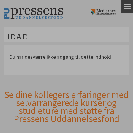
Gå
til
indhold
IDAE
Du har desværre ikke adgang til dette indhold
Se dine kollegers erfaringer med
Andet
selvarrangerede kurser og
indhold
studieture med støtte fra
Pressens Uddannelsesfond