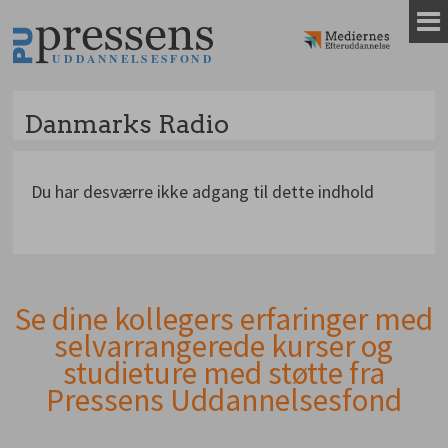
Gå
til
indhold
Danmarks Radio
Du har desværre ikke adgang til dette indhold
Se dine kollegers erfaringer med
Andet
selvarrangerede kurser og
indhold
studieture med støtte fra
Pressens Uddannelsesfond