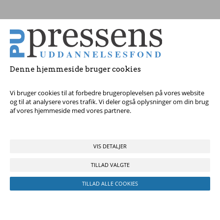
Tag fat i os med dine spørgsmål!
Denne hjemmeside bruger cookies
© 2017 Pressens Uddannelsesfond, Rådhuspladsen 16, 4. sal, 1550
København V - Tel:
23 84 60 40
eller
send en e-mail
Vi bruger cookies til at forbedre brugeroplevelsen på vores website
og til at analysere vores trafik. Vi deler også oplysninger om din brug
af vores hjemmeside med vores partnere.
VIS DETALJER
TILLAD VALGTE
TILLAD ALLE COOKIES