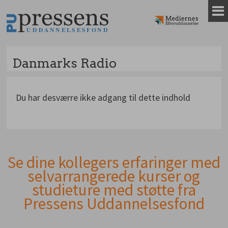
Gå
til
indhold
Danmarks Radio
Du har desværre ikke adgang til dette indhold
Se dine kollegers erfaringer med
Andet
selvarrangerede kurser og
indhold
studieture med støtte fra
Pressens Uddannelsesfond