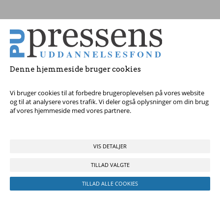
Tag fat i os med dine spørgsmål!
Denne hjemmeside bruger cookies
© 2017 Pressens Uddannelsesfond, Rådhuspladsen 16, 4. sal, 1550
København V - Tel:
23 84 60 40
eller
send en e-mail
Vi bruger cookies til at forbedre brugeroplevelsen på vores website
og til at analysere vores trafik. Vi deler også oplysninger om din brug
af vores hjemmeside med vores partnere.
VIS DETALJER
TILLAD VALGTE
TILLAD ALLE COOKIES