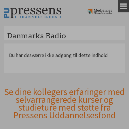
Gå
til
indhold
Danmarks Radio
Du har desværre ikke adgang til dette indhold
Se dine kollegers erfaringer med
Andet
selvarrangerede kurser og
indhold
studieture med støtte fra
Pressens Uddannelsesfond