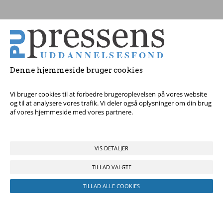
Tag fat i os med dine spørgsmål!
Denne hjemmeside bruger cookies
© 2017 Pressens Uddannelsesfond, Rådhuspladsen 16, 4. sal, 1550
København V - Tel:
23 84 60 40
eller
send en e-mail
Vi bruger cookies til at forbedre brugeroplevelsen på vores website
og til at analysere vores trafik. Vi deler også oplysninger om din brug
af vores hjemmeside med vores partnere.
VIS DETALJER
TILLAD VALGTE
TILLAD ALLE COOKIES