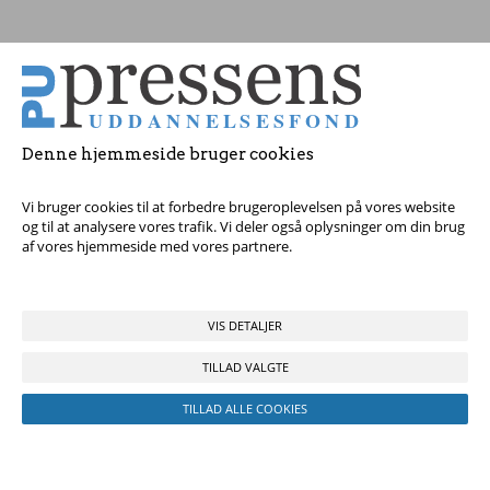
Tag fat i os med dine spørgsmål!
Denne hjemmeside bruger cookies
© 2017 Pressens Uddannelsesfond, Rådhuspladsen 16, 4. sal, 1550
København V - Tel:
23 84 60 40
eller
send en e-mail
Vi bruger cookies til at forbedre brugeroplevelsen på vores website
og til at analysere vores trafik. Vi deler også oplysninger om din brug
af vores hjemmeside med vores partnere.
VIS DETALJER
TILLAD VALGTE
TILLAD ALLE COOKIES