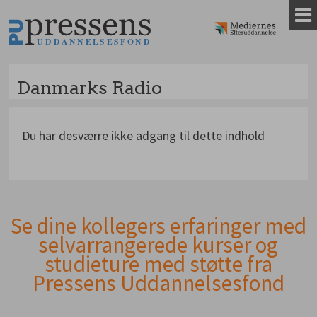
Gå
til
indhold
Danmarks Radio
Du har desværre ikke adgang til dette indhold
Se dine kollegers erfaringer med
Andet
selvarrangerede kurser og
indhold
studieture med støtte fra
Pressens Uddannelsesfond