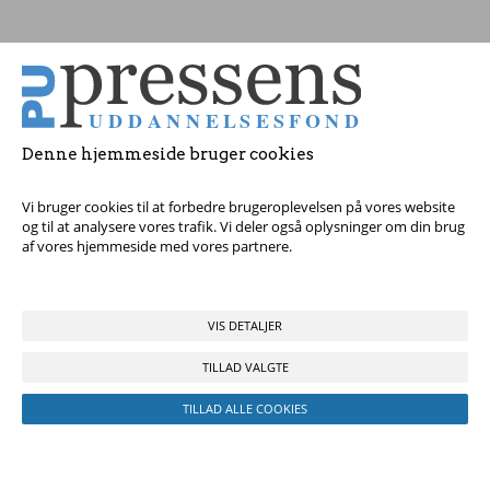
Tag fat i os med dine spørgsmål!
Denne hjemmeside bruger cookies
© 2017 Pressens Uddannelsesfond, Rådhuspladsen 16, 4. sal, 1550
København V - Tel:
23 84 60 40
eller
send en e-mail
Vi bruger cookies til at forbedre brugeroplevelsen på vores website
og til at analysere vores trafik. Vi deler også oplysninger om din brug
af vores hjemmeside med vores partnere.
VIS DETALJER
TILLAD VALGTE
TILLAD ALLE COOKIES