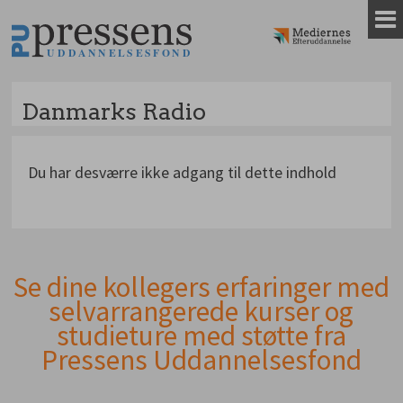
Gå
til
indhold
Danmarks Radio
Du har desværre ikke adgang til dette indhold
Se dine kollegers erfaringer med
Andet
selvarrangerede kurser og
indhold
studieture med støtte fra
Pressens Uddannelsesfond