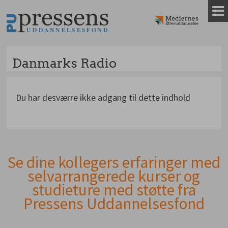
Gå
til
indhold
Danmarks Radio
Du har desværre ikke adgang til dette indhold
Se dine kollegers erfaringer med
Andet
selvarrangerede kurser og
indhold
studieture med støtte fra
Pressens Uddannelsesfond