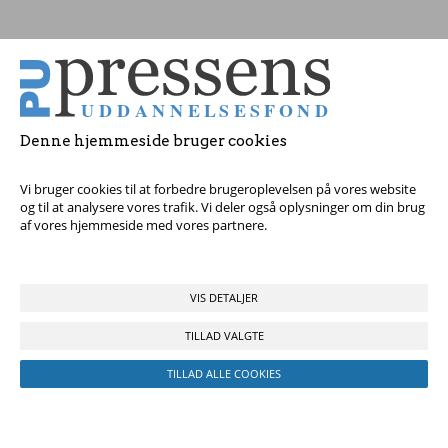
Tag fat i os med dine spørgsmål!
Denne hjemmeside bruger cookies
© 2017 Pressens Uddannelsesfond, Rådhuspladsen 16, 4. sal, 1550
København V - Tel:
23 84 60 40
eller
send en e-mail
Vi bruger cookies til at forbedre brugeroplevelsen på vores website
og til at analysere vores trafik. Vi deler også oplysninger om din brug
af vores hjemmeside med vores partnere.
VIS DETALJER
TILLAD VALGTE
TILLAD ALLE COOKIES