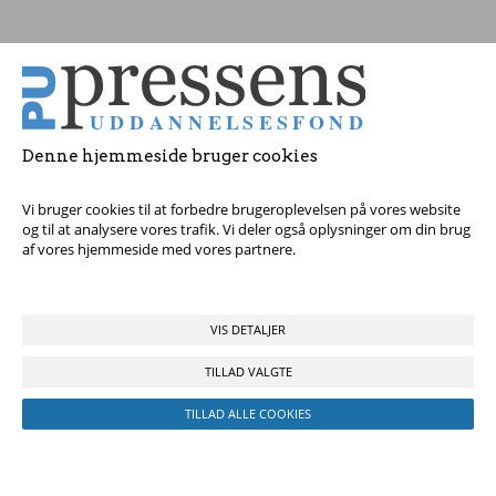
Tag fat i os med dine spørgsmål!
Denne hjemmeside bruger cookies
© 2017 Pressens Uddannelsesfond, Rådhuspladsen 16, 4. sal, 1550
København V - Tel:
23 84 60 40
eller
send en e-mail
Vi bruger cookies til at forbedre brugeroplevelsen på vores website
og til at analysere vores trafik. Vi deler også oplysninger om din brug
af vores hjemmeside med vores partnere.
VIS DETALJER
TILLAD VALGTE
TILLAD ALLE COOKIES