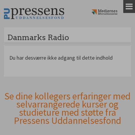
Gå
til
indhold
Danmarks Radio
Du har desværre ikke adgang til dette indhold
Se dine kollegers erfaringer med
Andet
selvarrangerede kurser og
indhold
studieture med støtte fra
Pressens Uddannelsesfond