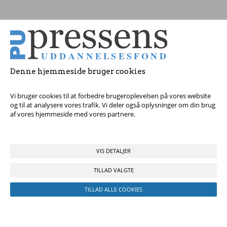
Tag fat i os med dine spørgsmål!
Denne hjemmeside bruger cookies
© 2017 Pressens Uddannelsesfond, Rådhuspladsen 16, 4. sal, 1550
København V - Tel:
23 84 60 40
eller
send en e-mail
Vi bruger cookies til at forbedre brugeroplevelsen på vores website
og til at analysere vores trafik. Vi deler også oplysninger om din brug
af vores hjemmeside med vores partnere.
VIS DETALJER
TILLAD VALGTE
TILLAD ALLE COOKIES