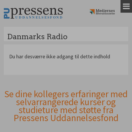
Gå
til
indhold
Danmarks Radio
Du har desværre ikke adgang til dette indhold
Se dine kollegers erfaringer med
Andet
selvarrangerede kurser og
indhold
studieture med støtte fra
Pressens Uddannelsesfond