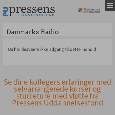
Gå
til
indhold
Danmarks Radio
Du har desværre ikke adgang til dette indhold
Se dine kollegers erfaringer med
Andet
selvarrangerede kurser og
indhold
studieture med støtte fra
Pressens Uddannelsesfond