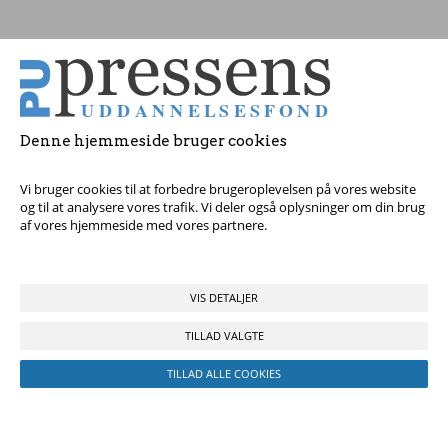
Tag fat i os med dine spørgsmål!
Denne hjemmeside bruger cookies
© 2017 Pressens Uddannelsesfond, Rådhuspladsen 16, 4. sal, 1550
København V - Tel:
23 84 60 40
eller
send en e-mail
Vi bruger cookies til at forbedre brugeroplevelsen på vores website
og til at analysere vores trafik. Vi deler også oplysninger om din brug
af vores hjemmeside med vores partnere.
VIS DETALJER
TILLAD VALGTE
TILLAD ALLE COOKIES