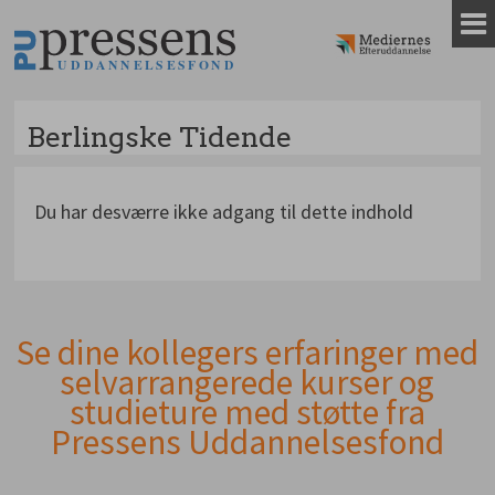
Gå
til
indhold
Berlingske Tidende
Du har desværre ikke adgang til dette indhold
Se dine kollegers erfaringer med
Andet
selvarrangerede kurser og
indhold
studieture med støtte fra
Pressens Uddannelsesfond