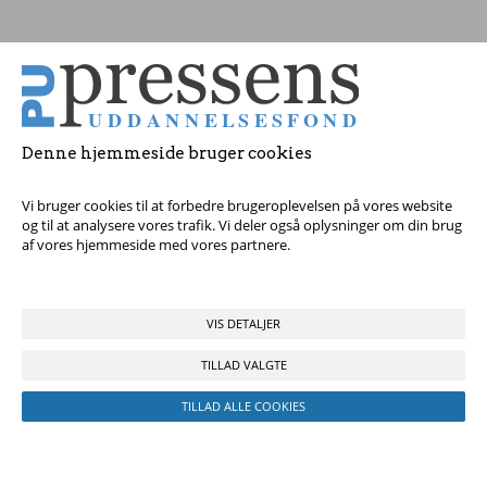
Tag fat i os med dine spørgsmål!
Denne hjemmeside bruger cookies
© 2017 Pressens Uddannelsesfond, Rådhuspladsen 16, 4. sal, 1550
København V - Tel:
23 84 60 40
eller
send en e-mail
Vi bruger cookies til at forbedre brugeroplevelsen på vores website
og til at analysere vores trafik. Vi deler også oplysninger om din brug
af vores hjemmeside med vores partnere.
VIS DETALJER
TILLAD VALGTE
TILLAD ALLE COOKIES