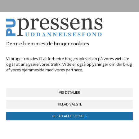
Tag fat i os med dine spørgsmål!
© 2017 Pressens Uddannelsesfond, Rådhuspladsen 16, 4. sal, 1550
København V - Tel:
23 84 60 40
eller
send en e-mail
Denne hjemmeside bruger cookies
Vi bruger cookies til at forbedre brugeroplevelsen på vores website
og til at analysere vores trafik. Vi deler også oplysninger om din brug
af vores hjemmeside med vores partnere.
VIS DETALJER
TILLAD VALGTE
TILLAD ALLE COOKIES