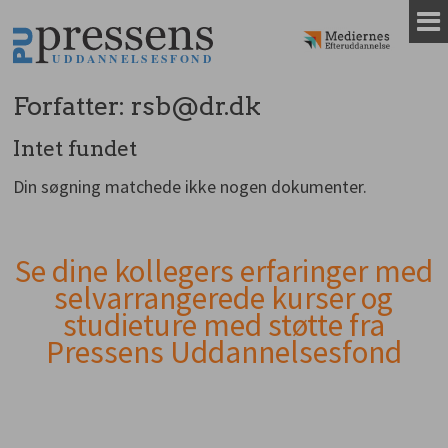
Gå
til
indhold
Forfatter:
rsb@dr.dk
Intet fundet
Din søgning matchede ikke nogen dokumenter.
Se dine kollegers erfaringer med
Andet
selvarrangerede kurser og
indhold
studieture med støtte fra
Pressens Uddannelsesfond